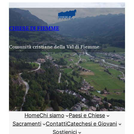
Vai
al
contenuto
CHIESE DI FIEMME
Comunità cristiane della Val di Fiemme
Home
Chi siamo
Paesi e Chiese
Sacramenti
Contatti
Catechesi e Giovani
Sostienici