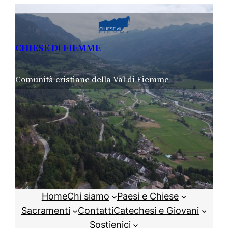
Vai
al
contenuto
CHIESE DI FIEMME
Comunità cristiane della Val di Fiemme
Home
Chi siamo
Paesi e Chiese
Sacramenti
Contatti
Catechesi e Giovani
Sostienici