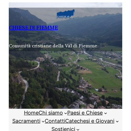
Vai
al
contenuto
CHIESE DI FIEMME
Comunità cristiane della Val di Fiemme
Home
Chi siamo
Paesi e Chiese
Sacramenti
Contatti
Catechesi e Giovani
Sostienici