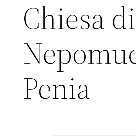
Chiesa d
Nepomuce
Penia