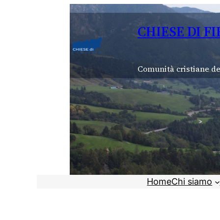
Vai
al
CHIESE DI F
contenuto
Comunità cristiane de
Home
Chi siamo