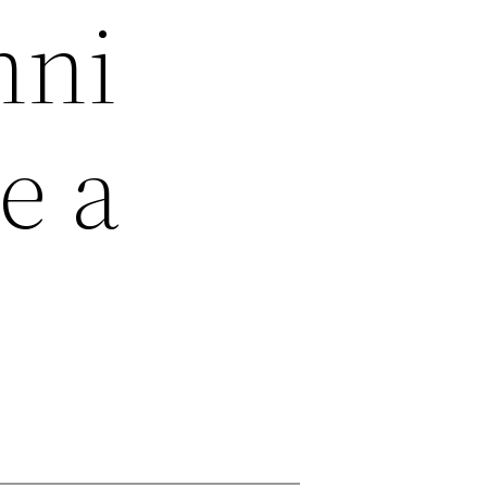
nni
e a