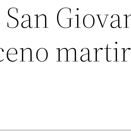
i San Giova
no martir