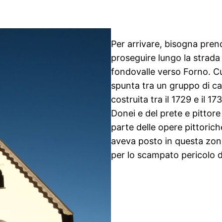
Per arrivare, bisogna pren
proseguire lungo la strada
fondovalle verso Forno. Cu
spunta tra un gruppo di cas
costruita tra il 1729 e il 17
Donei e del prete e pittore
parte delle opere pittoric
aveva posto in questa zona
per lo scampato pericolo di