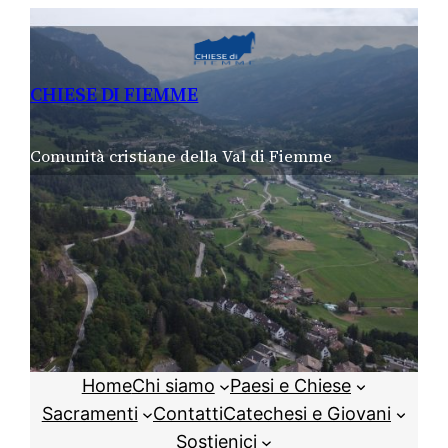
Vai
al
contenuto
CHIESE DI FIEMME
Comunità cristiane della Val di Fiemme
Home
Chi siamo
Paesi e Chiese
Sacramenti
Contatti
Catechesi e Giovani
Sostienici