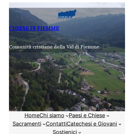
Vai
al
contenuto
CHIESE DI FIEMME
Comunità cristiane della Val di Fiemme
Home
Chi siamo
Paesi e Chiese
Sacramenti
Contatti
Catechesi e Giovani
Sostienici