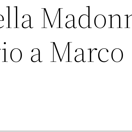
ella Madon
io a Marco