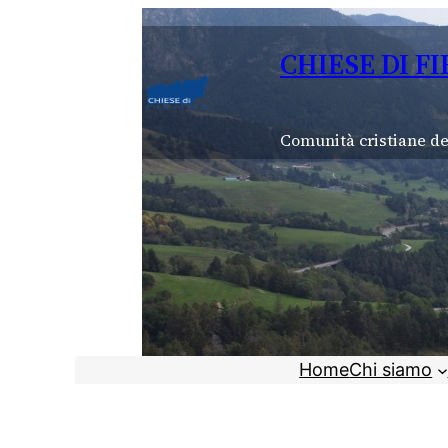
Vai
al
CHIESE DI F
contenuto
Comunità cristiane de
Home
Chi siamo