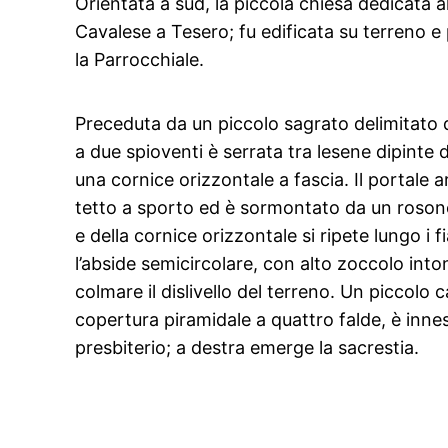
Orientata a sud, la piccola chiesa dedicata 
Cavalese a Tesero; fu edificata su terreno e p
la Parrocchiale.
Preceduta da un piccolo sagrato delimitato 
a due spioventi è serrata tra lesene dipinte 
una cornice orizzontale a fascia. Il portale 
tetto a sporto ed è sormontato da un rosonci
e della cornice orizzontale si ripete lungo i fi
l’abside semicircolare, con alto zoccolo into
colmare il dislivello del terreno. Un piccolo 
copertura piramidale a quattro falde, è innes
presbiterio; a destra emerge la sacrestia.