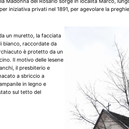
alla Madonna del Rosario sorge in località Marco, lu
er iniziativa privati nel 1891, per agevolare la preghie
da un muretto, la facciata
di bianco, raccordate da
archiacuto è protetto da un
no. Il motivo delle lesene
anchi, il presbiterio e
nacato a sbriccio a
campanile in legno e
tato sul tetto del