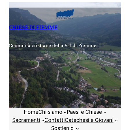
Vai
al
contenuto
CHIESE DI FIEMME
Comunità cristiane della Val di Fiemme
Home
Chi siamo
Paesi e Chiese
Sacramenti
Contatti
Catechesi e Giovani
Sostienici