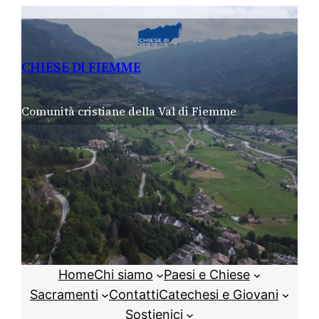
Vai
al
contenuto
CHIESE DI FIEMME
Comunità cristiane della Val di Fiemme
Home
Chi siamo
Paesi e Chiese
Sacramenti
Contatti
Catechesi e Giovani
Sostienici