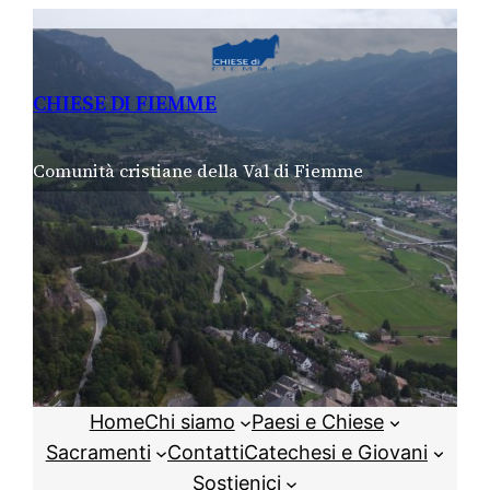
Vai
al
contenuto
CHIESE DI FIEMME
Comunità cristiane della Val di Fiemme
Home
Chi siamo
Paesi e Chiese
Sacramenti
Contatti
Catechesi e Giovani
Sostienici