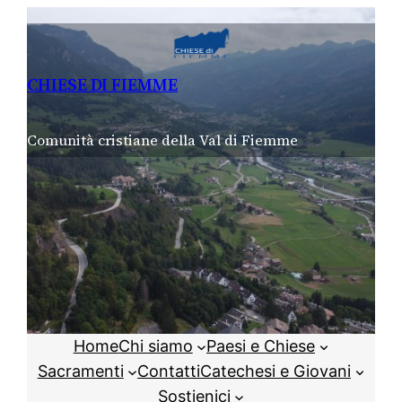
Vai
al
contenuto
CHIESE DI FIEMME
Comunità cristiane della Val di Fiemme
Home
Chi siamo
Paesi e Chiese
Sacramenti
Contatti
Catechesi e Giovani
Sostienici