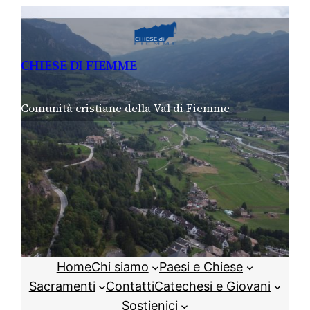
Vai
al
contenuto
CHIESE DI FIEMME
Comunità cristiane della Val di Fiemme
Home
Chi siamo
Paesi e Chiese
Sacramenti
Contatti
Catechesi e Giovani
Sostienici