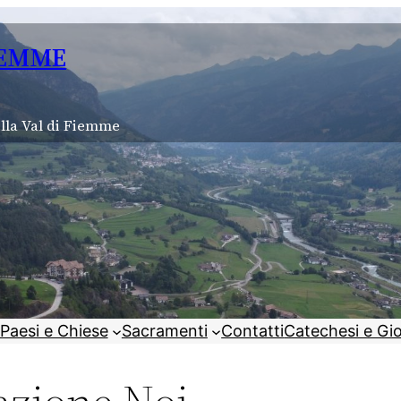
IEMME
lla Val di Fiemme
Paesi e Chiese
Sacramenti
Contatti
Catechesi e Gi