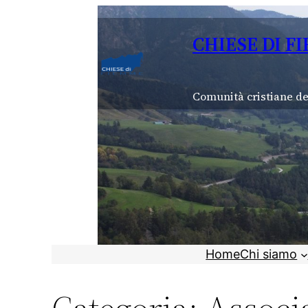
Vai
al
CHIESE DI F
contenuto
Comunità cristiane de
Home
Chi siamo