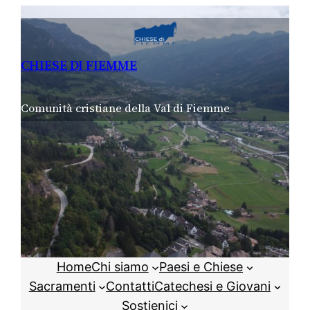
Vai
al
contenuto
CHIESE DI FIEMME
Comunità cristiane della Val di Fiemme
Home
Chi siamo
Paesi e Chiese
Sacramenti
Contatti
Catechesi e Giovani
Sostienici