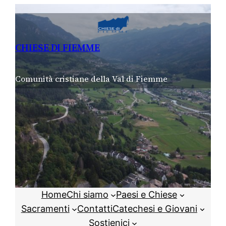
Vai
al
contenuto
CHIESE DI FIEMME
Comunità cristiane della Val di Fiemme
Home
Chi siamo
Paesi e Chiese
Sacramenti
Contatti
Catechesi e Giovani
Sostienici