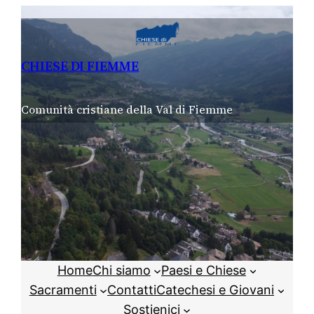
Vai
al
contenuto
CHIESE DI FIEMME
Comunità cristiane della Val di Fiemme
Home
Chi siamo
Paesi e Chiese
Sacramenti
Contatti
Catechesi e Giovani
Sostienici