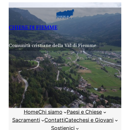
Vai
al
contenuto
CHIESE DI FIEMME
Comunità cristiane della Val di Fiemme
Home
Chi siamo
Paesi e Chiese
Sacramenti
Contatti
Catechesi e Giovani
Sostienici