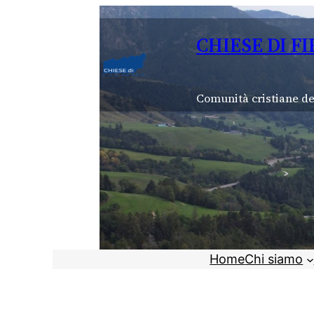
Vai
al
CHIESE DI F
contenuto
Comunità cristiane de
Home
Chi siamo