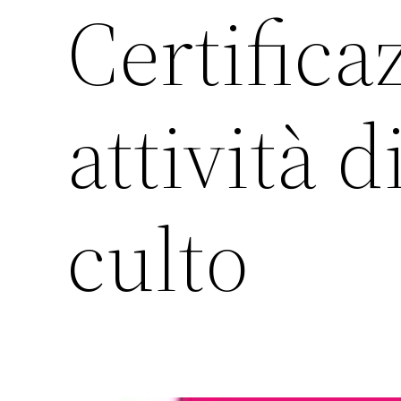
Certifica
attività d
culto