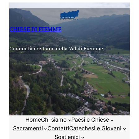
Vai
al
contenuto
CHIESE DI FIEMME
Comunità cristiane della Val di Fiemme
Home
Chi siamo
Paesi e Chiese
Sacramenti
Contatti
Catechesi e Giovani
Sostienici