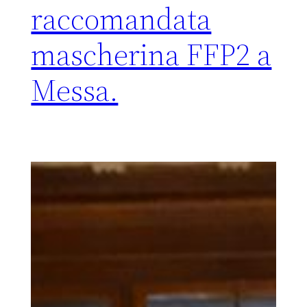
raccomandata
mascherina FFP2 a
Messa.