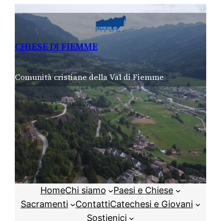
Vai
al
contenuto
CHIESE DI FIEMME
Comunità cristiane della Val di Fiemme
Home
Chi siamo
Paesi e Chiese
Sacramenti
Contatti
Catechesi e Giovani
Sostienici