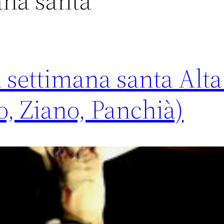
ana santa
 settimana santa Alta 
, Ziano, Panchià)