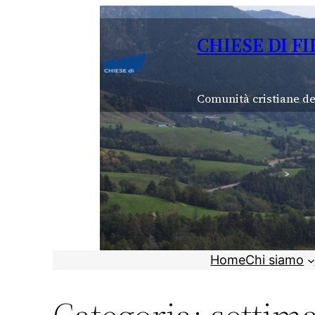
Vai
al
CHIESE DI F
contenuto
Comunità cristiane de
Home
Chi siamo