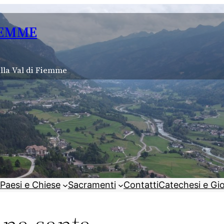
IEMME
lla Val di Fiemme
Paesi e Chiese
Sacramenti
Contatti
Catechesi e Gi