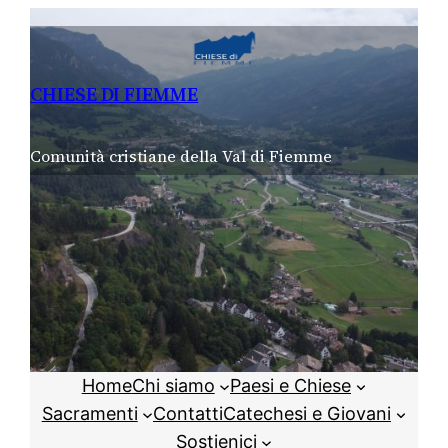
Vai
al
contenuto
CHIESE DI FIEMME
Comunità cristiane della Val di Fiemme
Home
Chi siamo
Paesi e Chiese
Sacramenti
Contatti
Catechesi e Giovani
Sostienici