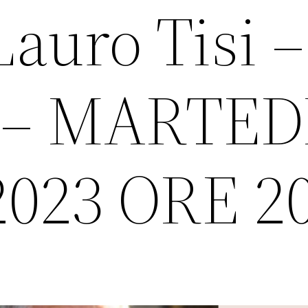
auro Tisi –
 – MARTEDI
023 ORE 20