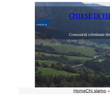
Vai
al
CHIESE DI F
contenuto
Comunità cristiane de
Home
Chi siamo