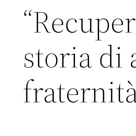
“Recupera
storia di
fraternit