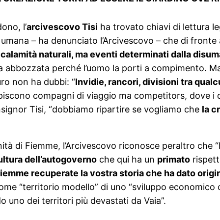
ono, l’
arcivescovo Tisi
ha trovato chiavi di lettura l
 umana – ha denunciato l’Arcivescovo – che di fronte
calamità naturali, ma eventi determinati dalla disum
ura abbozzata perché l’uomo la porti a compimento. M
uro non ha dubbi: “
Invidie, rancori, divisioni tra qua
iscono compagni di viaggio ma competitors, dove i dir
signor Tisi, “dobbiamo ripartire se vogliamo che
la c
tà di Fiemme, l’Arcivescovo riconosce peraltro che “l
ultura dell’autogoverno
che qui ha un
primato
rispett
iemme recuperate la vostra storia che ha dato origin
 “territorio modello” di uno “sviluppo economico che 
o uno dei territori più devastati da Vaia”.