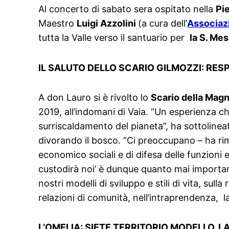
Al concerto di sabato sera ospitato nella
Pi
Maestro
Luigi Azzolini
(a cura dell’
Associaz
tutta la Valle verso il santuario per
la S. Me
IL SALUTO DELLO SCARIO GILMOZZI: RES
A don Lauro si è rivolto lo
Scario della Mag
2019, all’indomani di Vaia. “Un esperienza ch
surriscaldamento del pianeta”, ha sottolinea
divorando il bosco. “Ci preoccupano – ha rim
economico sociali e di difesa delle funzioni 
custodirà noi’ è dunque quanto mai importante 
nostri modelli di sviluppo e stili di vita, sul
relazioni di comunità, nell’intraprendenza, la
L’OMELIA: SIETE TERRITORIO MODELLO. L