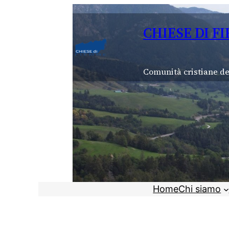
Vai
al
CHIESE DI F
contenuto
Comunità cristiane de
Home
Chi siamo