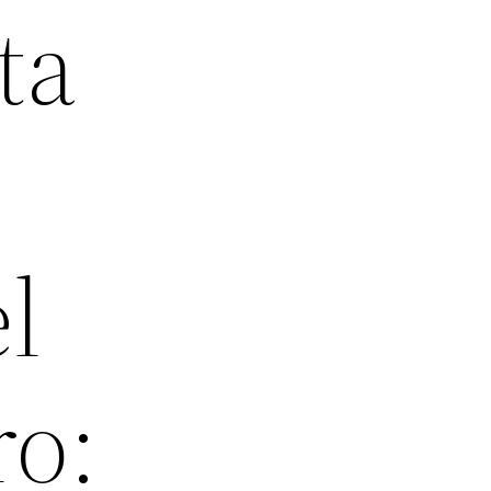
ta
l
ro: