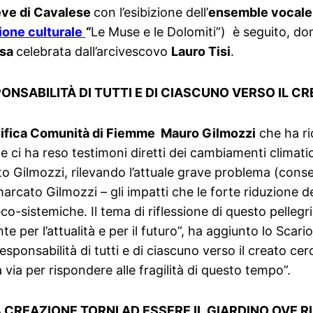
eve di Cavalese
con l’esibizione dell’
ensemble vocale
ione culturale
“
Le Muse e le Dolomiti”) è seguito, do
ssa
celebrata dall’arcivescovo
Lauro Tisi
.
PONSABILITÀ DI TUTTI E DI CIASCUNO VERSO IL C
nifica Comunità di Fiemme Mauro Gilmozzi
che ha ri
e ci ha reso testimoni diretti dei cambiamenti climati
to Gilmozzi, rilevando l’attuale grave problema (conse
arcato Gilmozzi – gli impatti che le forte riduzione d
eco-sistemiche. Il tema di riflessione di questo pellegr
per l’attualità e per il futuro”, ha aggiunto lo Scario
la responsabilità di tutti e di ciascuno verso il creato c
 via per rispondere alle fragilità di questo tempo”.
A CREAZIONE TORNI AD ESSERE IL GIARDINO OVE 