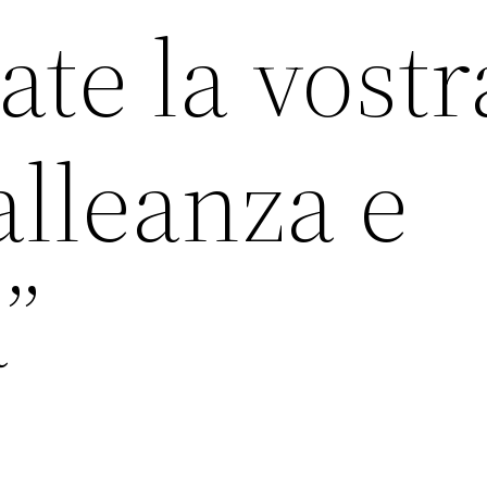
te la vostr
 alleanza e
à”