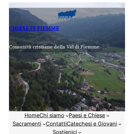
Vai
al
contenuto
CHIESE DI FIEMME
Comunità cristiane della Val di Fiemme
Home
Chi siamo
Paesi e Chiese
Sacramenti
Contatti
Catechesi e Giovani
Sostienici