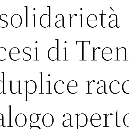
solidarietà
cesi di Tre
uplice rac
alogo apert