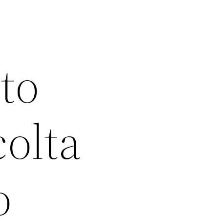
nto
colta
o