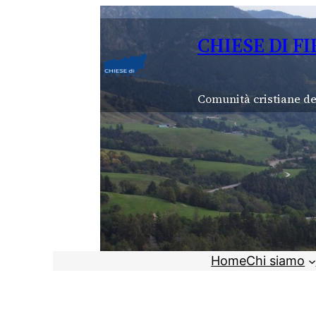
Vai
al
CHIESE DI F
contenuto
Comunità cristiane de
Home
Chi siamo