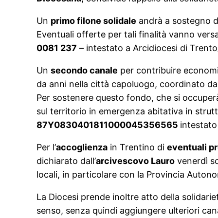
Un
primo filone solidale
andrà a sostegno de
Eventuali offerte per tali finalità vanno ve
0081 237
– intestato a Arcidiocesi di Trent
Un
secondo canale
per contribuire economic
da anni nella città capoluogo, coordinato da
Per sostenere questo fondo, che si occuperà i
sul territorio in emergenza abitativa in stru
87Y0830401811000045356565
intestato
Per l’
accoglienza
in Trentino di
eventuali p
dichiarato dall’
arcivescovo Lauro
venerdì sco
locali, in particolare con la Provincia Auton
La Diocesi prende inoltre atto della solidari
senso, senza quindi aggiungere ulteriori cana