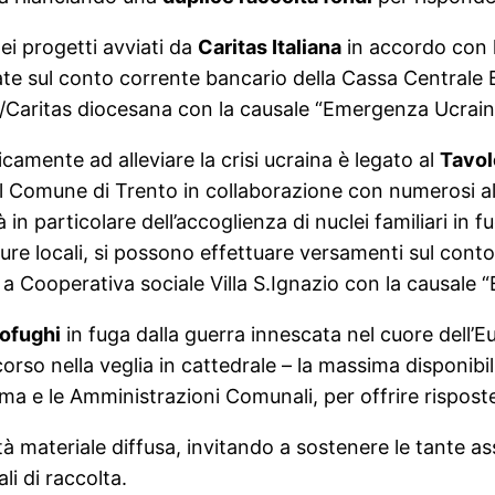
i progetti avviati da
Caritas Italiana
in accordo con l
rsate sul conto corrente bancario della Cassa Centrale
o/Caritas diocesana con la causale “Emergenza Ucrain
amente ad alleviare la crisi ucraina è legato al
Tavol
l Comune di Trento in collaborazione con numerosi altr
n particolare dell’accoglienza di nuclei familiari in f
tture locali, si possono effettuare versamenti sul con
 a Cooperativa sociale Villa S.Ignazio con la causale
rofughi
in fuga dalla guerra innescata nel cuore dell’
rso nella veglia in cattedrale – la massima disponibilit
oma e le Amministrazioni Comunali, per offrire rispost
età materiale diffusa, invitando a sostenere le tante a
li di raccolta.