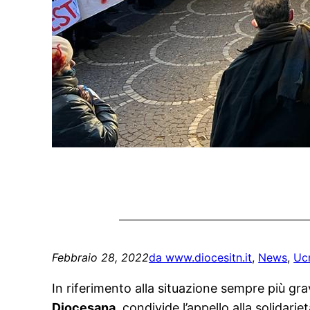
Febbraio 28, 2022
da www.diocesitn.it
, 
News
, 
Uc
In riferimento alla situazione sempre più gr
Diocesana
, condivide l’appello alla solidari