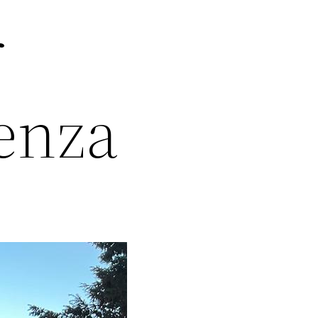
r
ienza