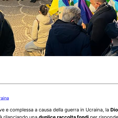
raina
ave e complessa a causa della guerra in Ucraina, la
Dio
età rilanciando una
duplice raccolta fondi
per risponde