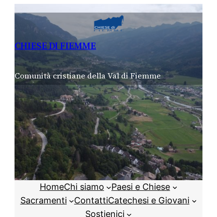
Vai
al
contenuto
CHIESE DI FIEMME
Comunità cristiane della Val di Fiemme
Home
Chi siamo
Paesi e Chiese
Sacramenti
Contatti
Catechesi e Giovani
Sostienici