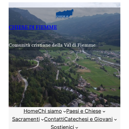
Vai
al
contenuto
CHIESE DI FIEMME
Comunità cristiane della Val di Fiemme
Home
Chi siamo
Paesi e Chiese
Sacramenti
Contatti
Catechesi e Giovani
Sostienici