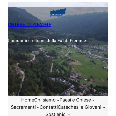
Vai
al
contenuto
CHIESE DI FIEMME
Comunità cristiane della Val di Fiemme
Home
Chi siamo
Paesi e Chiese
Sacramenti
Contatti
Catechesi e Giovani
Sostienici