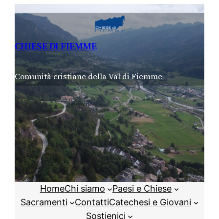
Vai
al
contenuto
CHIESE DI FIEMME
Comunità cristiane della Val di Fiemme
Home
Chi siamo
Paesi e Chiese
Sacramenti
Contatti
Catechesi e Giovani
Sostienici