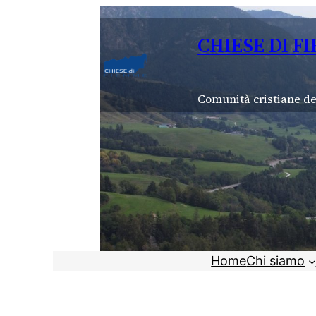
Vai
al
CHIESE DI F
contenuto
Comunità cristiane de
Home
Chi siamo