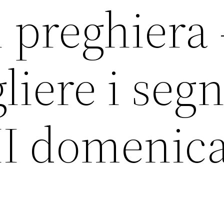
 preghiera 
liere i segn
II domenica