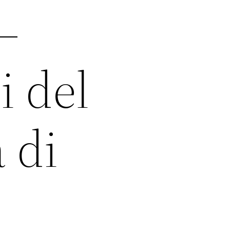
–
i del
 di