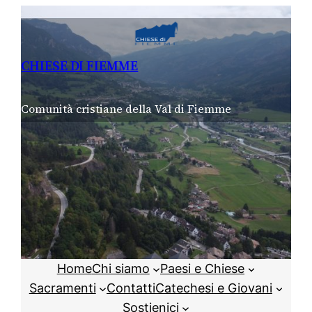
Vai
al
contenuto
CHIESE DI FIEMME
Comunità cristiane della Val di Fiemme
Home
Chi siamo
Paesi e Chiese
Sacramenti
Contatti
Catechesi e Giovani
Sostienici