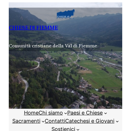
Vai
al
contenuto
CHIESE DI FIEMME
Comunità cristiane della Val di Fiemme
Home
Chi siamo
Paesi e Chiese
Sacramenti
Contatti
Catechesi e Giovani
Sostienici