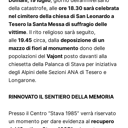
Domani, 19 luglio
, giorno dell’anniversario
della catastrofe, alle
ore 18.30 sarà celebrata
nel cimitero della chiesa di San Leonardo a
Tesero la Santa Messa di suffragio delle
vittime
. Il rito religioso sarà seguito,
alle
19.45
circa, dalla
deposizione di un
mazzo di fiori al monumento
dono delle
popolazioni del
Vajont
posto davanti alla
chiesetta della Palanca di Stava per iniziativa
degli Alpini delle Sezioni ANA di Tesero e
Longarone.
R
INNOVATO IL S
ENTIERO DELLA MEMORIA
Presso il Centro “Stava 1985” verrà riservato
un momento per dare evidenza al
recupero