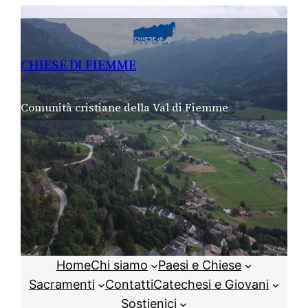
Vai
al
contenuto
CHIESE DI FIEMME
Comunità cristiane della Val di Fiemme
Home
Chi siamo
Paesi e Chiese
Sacramenti
Contatti
Catechesi e Giovani
Sostienici