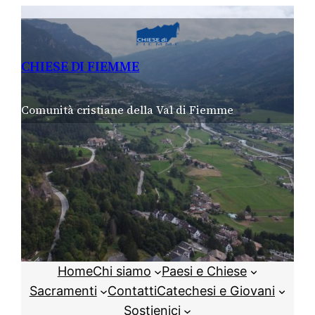
Vai
al
contenuto
CHIESE DI FIEMME
Comunità cristiane della Val di Fiemme
Home
Chi siamo
Paesi e Chiese
Sacramenti
Contatti
Catechesi e Giovani
Sostienici