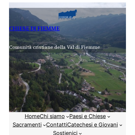
Vai
al
contenuto
CHIESE DI FIEMME
Comunità cristiane della Val di Fiemme
Home
Chi siamo
Paesi e Chiese
Sacramenti
Contatti
Catechesi e Giovani
Sostienici