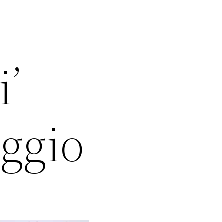
i’
aggio