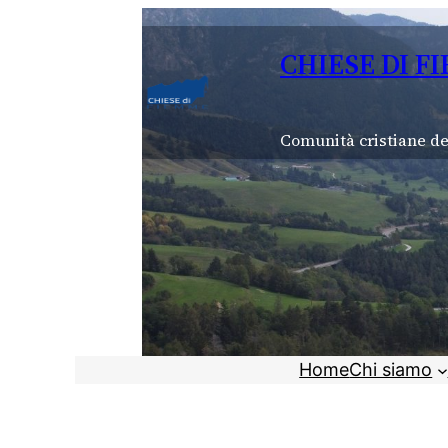
Vai
al
CHIESE DI F
contenuto
Comunità cristiane de
Home
Chi siamo