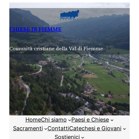
Vai
al
contenuto
CHIESE DI FIEMME
Comunità cristiane della Val di Fiemme
Home
Chi siamo
Paesi e Chiese
Sacramenti
Contatti
Catechesi e Giovani
Sostienici