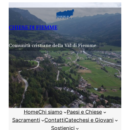
Vai
al
contenuto
CHIESE DI FIEMME
Comunità cristiane della Val di Fiemme
Home
Chi siamo
Paesi e Chiese
Sacramenti
Contatti
Catechesi e Giovani
Sostienici