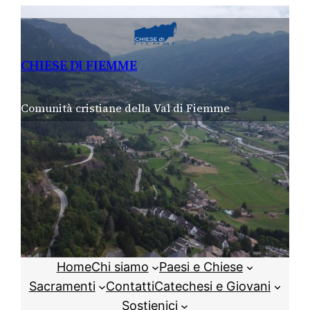
Vai
al
contenuto
CHIESE DI FIEMME
Comunità cristiane della Val di Fiemme
Home
Chi siamo
Paesi e Chiese
Sacramenti
Contatti
Catechesi e Giovani
Sostienici