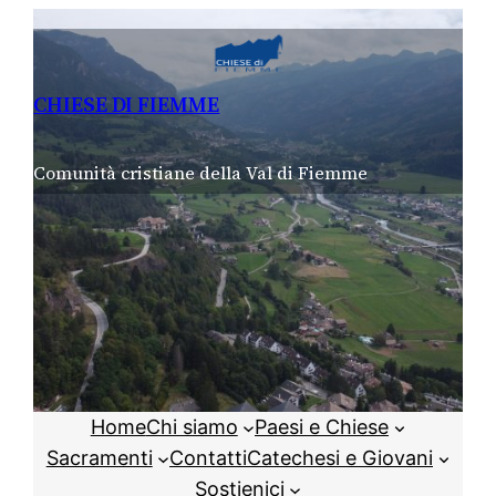
Vai
al
contenuto
CHIESE DI FIEMME
Comunità cristiane della Val di Fiemme
Home
Chi siamo
Paesi e Chiese
Sacramenti
Contatti
Catechesi e Giovani
Sostienici