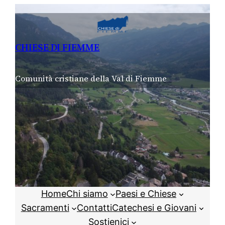
Vai
al
contenuto
CHIESE DI FIEMME
Comunità cristiane della Val di Fiemme
Home
Chi siamo
Paesi e Chiese
Sacramenti
Contatti
Catechesi e Giovani
Sostienici