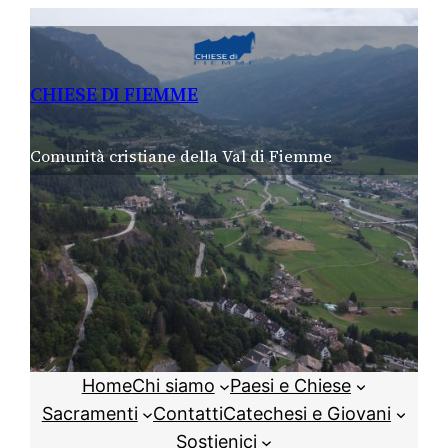
Vai
al
contenuto
CHIESE DI FIEMME
Comunità cristiane della Val di Fiemme
Home
Chi siamo
Paesi e Chiese
Sacramenti
Contatti
Catechesi e Giovani
Sostienici