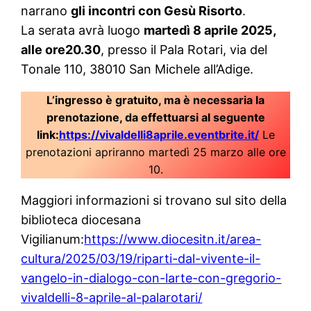
narrano
gli incontri con Gesù Risorto
.
La serata avrà luogo
martedì 8 aprile 2025,
alle ore20.30
, presso il Pala Rotari, via del
Tonale 110, 38010 San Michele all’Adige.
L’ingresso è gratuito, ma è necessaria la
prenotazione, da effettuarsi al seguente
link:
https://vivaldelli8aprile.eventbrite.it/
Le
prenotazioni apriranno martedì 25 marzo alle ore
10.
Maggiori informazioni si trovano sul sito della
biblioteca diocesana
Vigilianum:
https://www.diocesitn.it/area-
cultura/2025/03/19/riparti-dal-vivente-il-
vangelo-in-dialogo-con-larte-con-gregorio-
vivaldelli-8-aprile-al-palarotari/