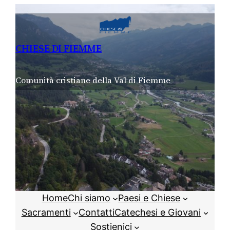
Vai
al
contenuto
CHIESE DI FIEMME
Comunità cristiane della Val di Fiemme
Home
Chi siamo
Paesi e Chiese
Sacramenti
Contatti
Catechesi e Giovani
Sostienici