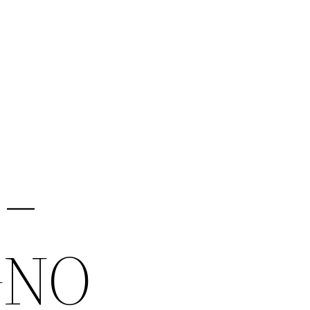
 –
GNO