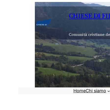
Vai
al
CHIESE DI F
contenuto
Comunità cristiane de
Home
Chi siamo