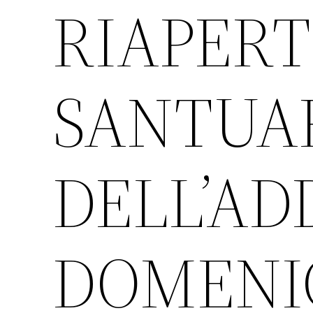
RIAPER
SANTUA
DELL’AD
DOMENIC