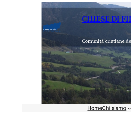
Vai
al
CHIESE DI F
contenuto
Comunità cristiane de
Home
Chi siamo