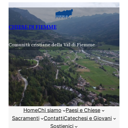
Vai
al
contenuto
CHIESE DI FIEMME
Comunità cristiane della Val di Fiemme
Home
Chi siamo
Paesi e Chiese
Sacramenti
Contatti
Catechesi e Giovani
Sostienici