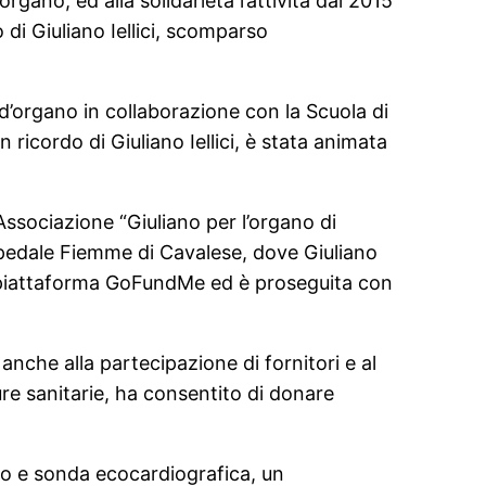
rgano, ed alla solidarietà l’attività dal 2015
o di Giuliano Iellici, scomparso
’organo in collaborazione con la Scuola di
ricordo di Giuliano Iellici, è stata animata
Associazione “Giuliano per l’organo di
spedale Fiemme di Cavalese, dove Giuliano
lla piattaforma GoFundMe ed è proseguita con
nche alla partecipazione di fornitori e al
ure sanitarie, ha consentito di donare
fo e sonda ecocardiografica, un