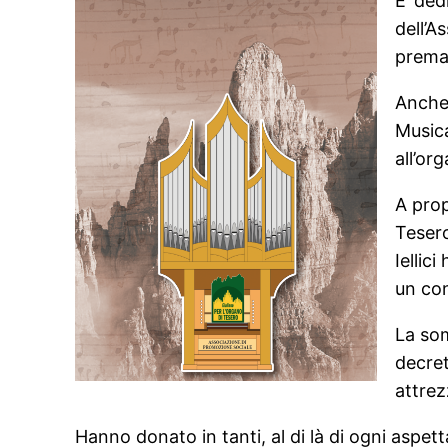
E’ ded
dell’A
prema
Anche 
Musica
all’or
A prop
Tesero
Iellic
un co
La som
decret
attrez
Hanno donato in tanti, al di là di ogni aspe