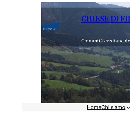
Vai
al
CHIESE DI F
contenuto
Comunità cristiane de
Home
Chi siamo