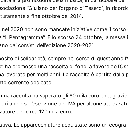
icata alla promozione della musica, in particolare per o
ssociazione “Giuliano per l’organo di Tesero”, in ricord
turamente a fine ottobre del 2014.
nel 2020 non sono mancate iniziative come il corso d
 “Il Pentagramma”. E lo scorso 24 ottobre, la messa in 
gano dai corsisti dell’edizione 2020-2021.
osito di solidarietà, sempre nel corso di quest’anno l’
” ha promosso una raccolta di fondi a favore dell’O
i ha lavorato per molti anni. La raccolta è partita da
nto corrente dedicato.
ma raccolta ha superato gli 80 mila euro che, grazie a
o rilancio sull’esenzione dell’IVA per alcune attrezzat
zature per circa 120 mila euro.
ttativa. Le apparecchiature acquistate sono un ecogra