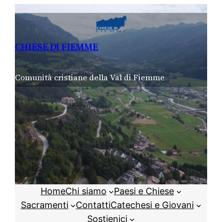
Vai
al
contenuto
CHIESE DI FIEMME
Comunità cristiane della Val di Fiemme
Home
Chi siamo
Paesi e Chiese
Sacramenti
Contatti
Catechesi e Giovani
Sostienici