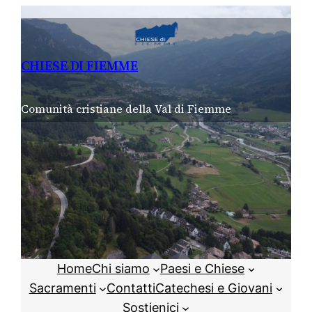
Vai
al
contenuto
CHIESE DI FIEMME
Comunità cristiane della Val di Fiemme
Home
Chi siamo
Paesi e Chiese
Sacramenti
Contatti
Catechesi e Giovani
Sostienici